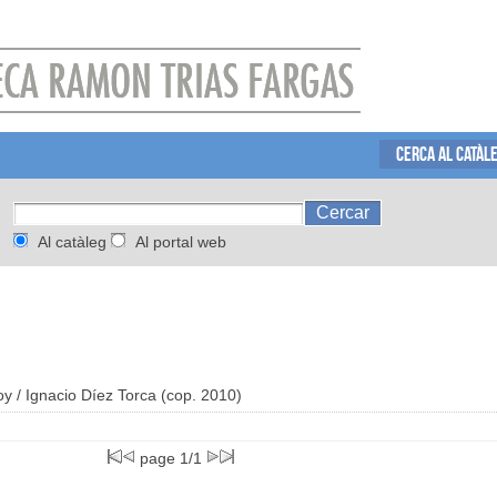
CERCA AL CATÀL
Al catàleg
Al portal web
oy
/ Ignacio Díez Torca (cop. 2010)
page 1/1