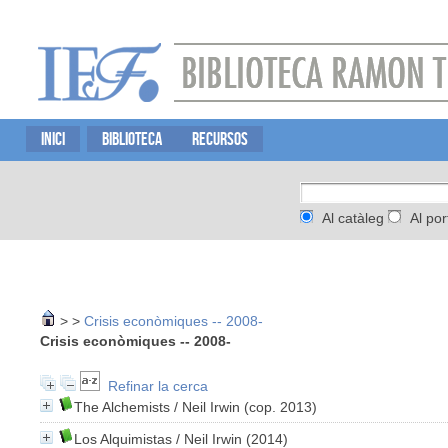
INICI
BIBLIOTECA
RECURSOS
Al catàleg
Al por
>
>
Crisis econòmiques -- 2008-
Crisis econòmiques -- 2008-
Refinar la cerca
The Alchemists
/ Neil Irwin (cop. 2013)
Los Alquimistas
/ Neil Irwin (2014)