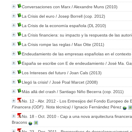
Conversaciones con Marx
/ Alexandre Muns (2010)
La Crisis del euro
/ Josep Borrell (cop. 2012)
La Crisis de la economía española
(DL 2010)
La Crisis financiera: su impacto y la respuesta de las auto
La Crisis rompe las reglas
/ Max Otte (2011)
Endeudamiento de las empresas españolas en el contexto
España se escribe con E de endeudamiento
/ José Ma. Ga
Los Intereses del futuro
/ Joan Cals (2013)
Llegó la crisis!
/ José Poal Marcet (2008)
Más allá del crash
/ Santiago Niño Becerra (cop. 2011)
No. 12 - Abr. 2012 - Los Entresijos del Fondo Europeo de 
Financera (ODF). Nota tècnica)
/ Ignacio Fernández Pérez
No. 18 - Oct. 2010 - Cap a una nova arquitectura financera
Bracons
No. 23 - Des. 2011 - Perspectives de despalanquejament 