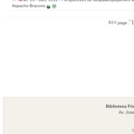
Aspachs-Bracons
page
Biblioteca Fi
Av. Jose