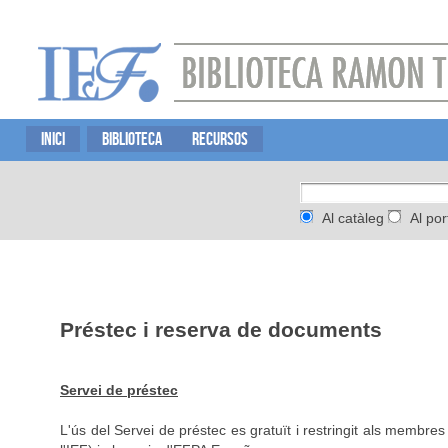
INICI
BIBLIOTECA
RECURSOS
Al catàleg
Al por
Préstec i reserva de documents
Servei de préstec
L'ús del Servei de préstec es gratuït i restringit als membr