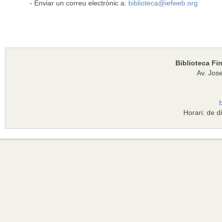
- Enviar un correu electrònic a:
biblioteca@iefweb.org
Biblioteca Fi
Av. Jose
Horari: de d