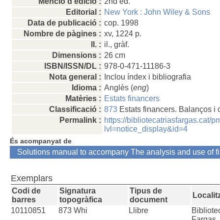
Menció d'edició :
2nd ed.
Editorial :
New York : John Wiley & Sons
Data de publicació :
cop. 1998
Nombre de pàgines :
xv, 1224 p.
ll. :
il., gràf.
Dimensions :
26 cm
ISBN/ISSN/DL :
978-0-471-11186-3
Nota general :
Inclou índex i bibliografia
Idioma :
Anglès (
eng
)
Matèries :
Estats financers
Classificació :
873
Estats financers. Balanços i
Permalink :
https://bibliotecatriasfargas.cat
lvl=notice_display&id=4
És acompanyat de
Solutions manual to accompany The analysis and use of fi
Exemplars
Codi de
Signatura
Tipus de
Localit
barres
topogràfica
document
10110851
873 Whi
Llibre
Bibliot
Fargas