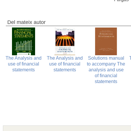
Del mateix autor
l
The Analysis and
The Analysis and
Solutions manual
e
use of financial
use of financial
to accompany The
statements
statements
analysis and use
of financial
statements