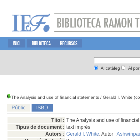
INICI
BIBLIOTECA
RECURSOS
Al catàleg
Al por
The Analysis and use of financial statements
/ Gerald I. White (c
Públic
ISBD
Títol :
The Analysis and use of financia
Tipus de document :
text imprès
Autors :
Gerald I. White
, Autor ;
Ashwinpau